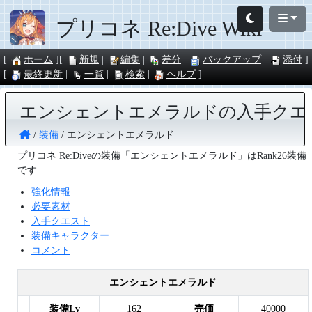
プリコネ Re:Dive Wiki
ホーム
新規
編集
差分
バックアップ
添付
最終更新
一覧
検索
ヘルプ
エンシェントエメラルドの入手クエ
装備
エンシェントエメラルド
プリコネ Re:Diveの装備「エンシェントエメラルド」はRank26装備
です
強化情報
必要素材
入手クエスト
装備キャラクター
コメント
エンシェントエメラルド
装備Lv
162
売価
40000