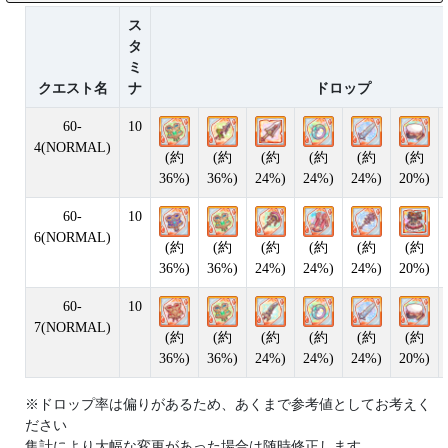
ス
タ
ミ
クエスト名
ナ
ドロップ
60-
10
4(NORMAL)
(約
(約
(約
(約
(約
(約
36%)
36%)
24%)
24%)
24%)
20%)
60-
10
6(NORMAL)
(約
(約
(約
(約
(約
(約
36%)
36%)
24%)
24%)
24%)
20%)
60-
10
7(NORMAL)
(約
(約
(約
(約
(約
(約
36%)
36%)
24%)
24%)
24%)
20%)
※ドロップ率は偏りがあるため、あくまで参考値としてお考えく
ださい
集計により大幅な変更があった場合は随時修正します