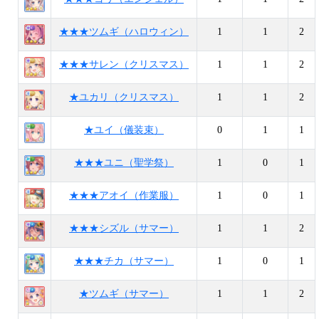
★★★ツムギ（ハロウィン）
1
1
2
★★★サレン（クリスマス）
1
1
2
★ユカリ（クリスマス）
1
1
2
★ユイ（儀装束）
0
1
1
★★★ユニ（聖学祭）
1
0
1
★★★アオイ（作業服）
1
0
1
★★★シズル（サマー）
1
1
2
★★★チカ（サマー）
1
0
1
★ツムギ（サマー）
1
1
2