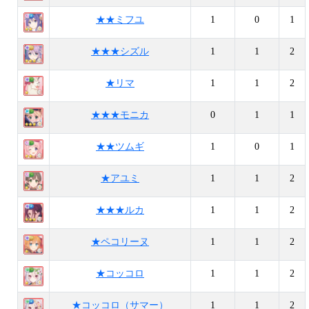
★★ミフユ
1
0
1
★★★シズル
1
1
2
★リマ
1
1
2
★★★モニカ
0
1
1
★★ツムギ
1
0
1
★アユミ
1
1
2
★★★ルカ
1
1
2
★ペコリーヌ
1
1
2
★コッコロ
1
1
2
★コッコロ（サマー）
1
1
2