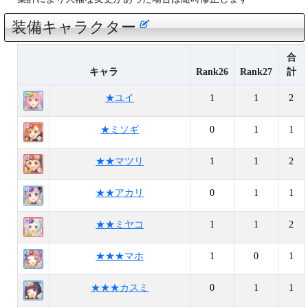
装備キャラクター
合
キャラ
Rank26
Rank27
計
★ユイ
1
1
2
★ミソギ
0
1
1
★★マツリ
1
1
2
★★アカリ
0
1
1
★★ミヤコ
1
1
2
★★★マホ
1
0
1
★★★カスミ
0
1
1