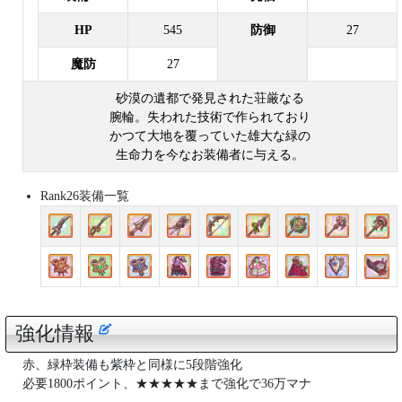
HP
545
防御
27
魔防
27
砂漠の遺都で発見された荘厳なる
腕輪。失われた技術で作られており
かつて大地を覆っていた雄大な緑の
生命力を今なお装備者に与える。
Rank26装備一覧
強化情報
赤、緑枠装備も紫枠と同様に5段階強化
必要1800ポイント、★★★★★まで強化で36万マナ